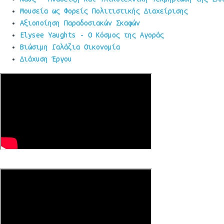
Μουσεία ως Φορείς Πολιτιστικής Διαχείρισης
Αξιοποίηση Παραδοσιακών Σκαφών
Elysee Yaughts - Ο Κόσμος της Αγοράς
Βιώσιμη Γαλάζια Οικονομία
Διάχυση Έργου