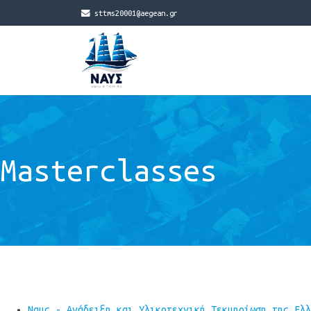
sttms20001@aegean.gr
Masterclasses
Ναυς - Ανάδειξη και Υλικοτεχνική Τεκμηρίωση της Ελλ